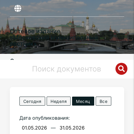
Сетевое издание
«Московский муниципальный
вестник»
Органы местного самоуправления
муниципального округа
Вороново
в
городе Москве
Сегодня
Неделя
Месяц
Все
Дата опубликования:
—