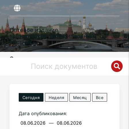
Сетевое издание
«Московский муниципальный
вестник»
Органы местного самоуправления
муниципального округа
Восточное
Дегунино
в городе Москве
Сегодня
Неделя
Месяц
Все
Дата опубликования:
—