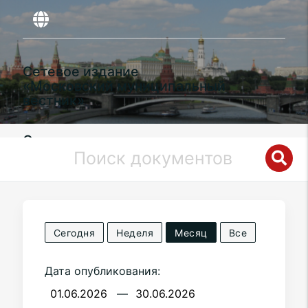
Сетевое издание
«Московский муниципальный
вестник»
Органы местного самоуправления
муниципального округа
Восточное
Измайлово
в городе Москве
Сегодня
Неделя
Месяц
Все
Дата опубликования:
—