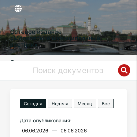
Сетевое издание
«Московский муниципальный
вестник»
Органы местного самоуправления
муниципального округа
Хорошево-
Мневники
в городе Москве
Сегодня
Неделя
Месяц
Все
Дата опубликования:
—