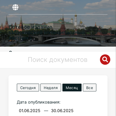
Сетевое издание
«Московский муниципальный
вестник»
Органы местного самоуправления
муниципального округа
Якиманка
в
городе Москве
Сегодня
Неделя
Месяц
Все
Дата опубликования:
—