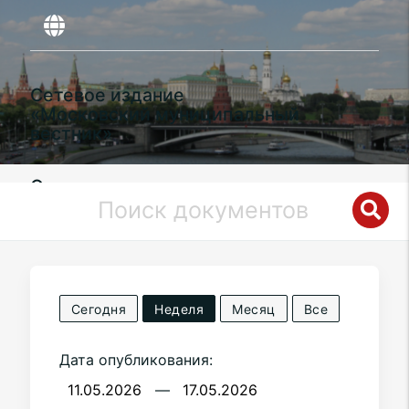
Сетевое издание
«Московский муниципальный
вестник»
Органы местного самоуправления
муниципального округа
Южное
Бутово
в городе Москве
Сегодня
Неделя
Месяц
Все
Дата опубликования:
—