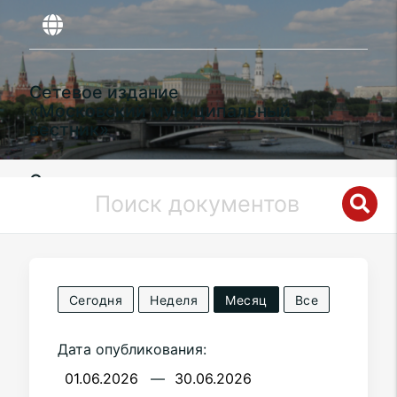
Сетевое издание
«Московский муниципальный
вестник»
Органы местного самоуправления
муниципального округа
Западное
Дегунино
в городе Москве
Сегодня
Неделя
Месяц
Все
Дата опубликования:
—