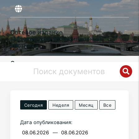
Сетевое издание
«Московский муниципальный
вестник»
Органы местного самоуправления
муниципального округа
Западное
Дегунино
в городе Москве
Сегодня
Неделя
Месяц
Все
Дата опубликования:
—