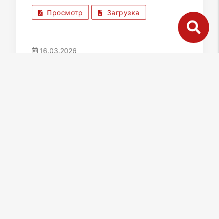
Просмотр
Загрузка
16.03.2026
дата публикации
САО | Муниципальный округ
Аэропорт
Решение Совета депутатов от
18.02.2026 № 44/05
Об утверждении перечня по расходованию
средств на проведение дополнительных
мероприятий по социально-экономическому
развитию района Аэропорт в 2026 году
Просмотр
Загрузка
11.03.2026
дата публикации
САО | Муниципальный округ