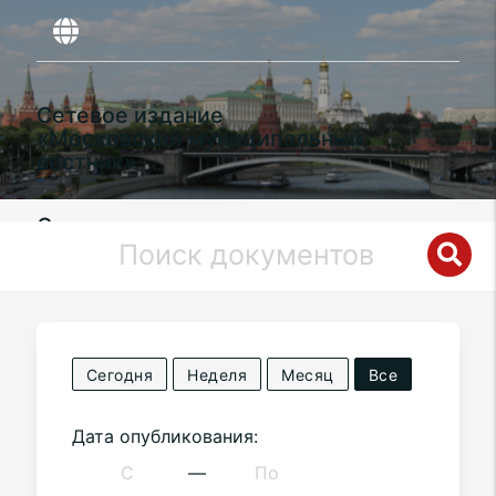
Сетевое издание
«Московский муниципальный
вестник»
Органы местного самоуправления
муниципального округа
Аэропорт
в
городе Москве
Сегодня
Неделя
Месяц
Все
Дата опубликования:
—