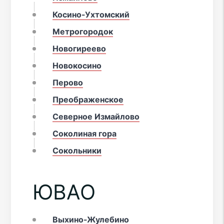
Косино-Ухтомский
Метрогородок
Новогиреево
Новокосино
Перово
Преображенское
Северное Измайлово
Соколиная гора
Сокольники
ЮВАО
Выхино-Жулебино