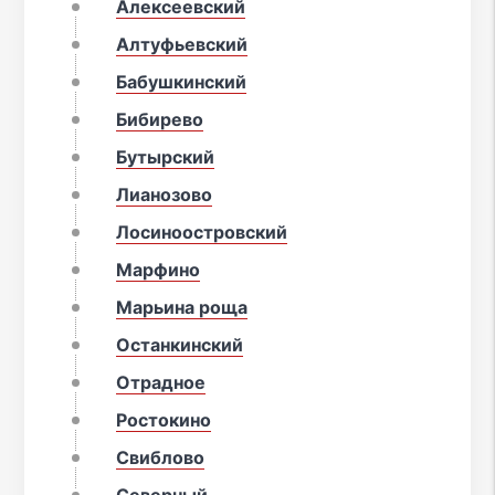
Алексеевский
Алтуфьевский
Бабушкинский
Бибирево
Бутырский
Лианозово
Лосиноостровский
Марфино
Марьина роща
Останкинский
Отрадное
Ростокино
Свиблово
Северный