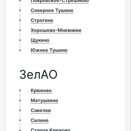
Покровское-Стрешнево
Северное Тушино
Строгино
Хорошево-Мневники
Щукино
Южное Тушино
ЗелАО
Крюково
Матушкино
Савелки
Силино
Старое Крюково