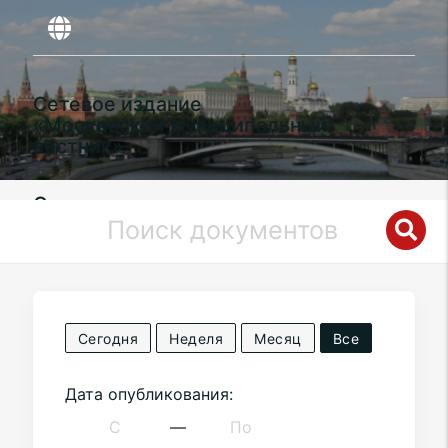
Сетевое издание
«Московский муниципальный
вестник»
Органы местного самоуправления
муниципального округа
Богородское
в городе Москве
Сегодня
Неделя
Месяц
Все
Дата опубликования:
—