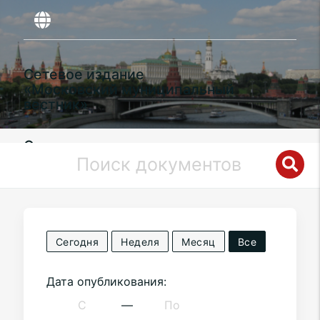
Сетевое издание
«Московский муниципальный
вестник»
Органы местного самоуправления
муниципального округа
Восточное
Дегунино
в городе Москве
Сегодня
Неделя
Месяц
Все
Дата опубликования:
—