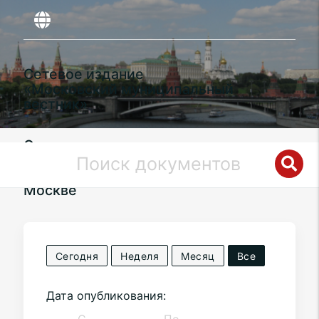
Сетевое издание
«Московский муниципальный
вестник»
Органы местного самоуправления
муниципального округа
Москворечье-Сабурово
в городе
Москве
Сегодня
Неделя
Месяц
Все
Дата опубликования: