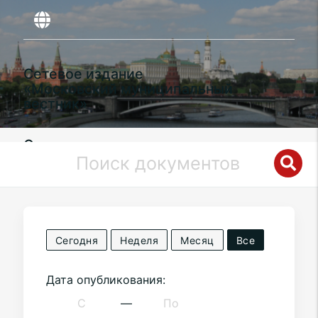
Сетевое издание
«Московский муниципальный
вестник»
Органы местного самоуправления
муниципального округа
Замоскворечье
в городе Москве
Сегодня
Неделя
Месяц
Все
Дата опубликования:
—