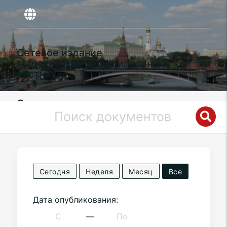
Сетевое издание
«Московский муниципальный
вестник»
Органы местного самоуправления
муниципального округа
Лианозово
в
городе Москве
Сегодня
Неделя
Месяц
Все
Дата опубликования:
—