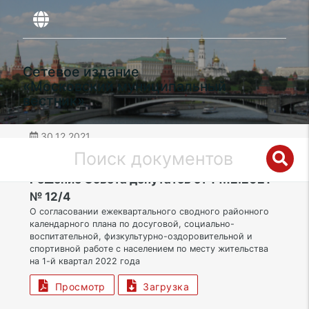
Сетевое издание
«Московский муниципальный
вестник»
30.12.2021
дата публикации
СВАО | Муниципальный округ Бибирево
Решение Совета депутатов от 14.12.2021
№ 12/4
О согласовании ежеквартального сводного районного
календарного плана по досуговой, социально-
воспитательной, физкультурно-оздоровительной и
спортивной работе с населением по месту жительства
на 1-й квартал 2022 года
Просмотр
Загрузка