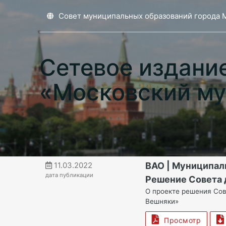
Совет муниципальных образований города 
Сетевое издани
«Московский му
11.03.2022
ВАО | Муниципал
дата публикации
Решение Совета д
О проекте решения Сов
Вешняки»
Просмотр