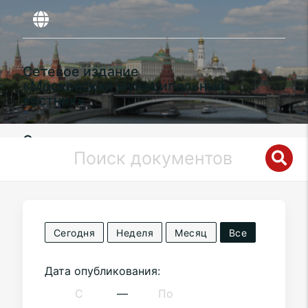
Сетевое издание
«Московский муниципальный
вестник»
Органы местного самоуправления
муниципального округа
Ново-
Переделкино
в городе Москве
Сегодня
Неделя
Месяц
Все
Дата опубликования:
—