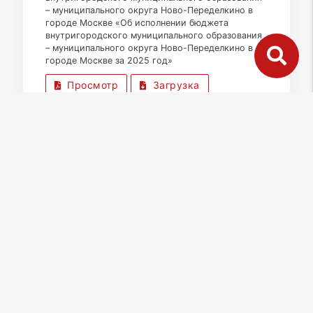
– муниципального округа Ново-Переделкино в
городе Москве «Об исполнении бюджета
внутригородского муниципального образования
– муниципального округа Ново-Переделкино в
городе Москве за 2025 год»
Просмотр
Загрузка
07.05.2026
дата публикации
ЗАО | Муниципальный округ Ново-
Переделкино
Постановление аппарата Совета
депутатов от 28.04.2026 № 5
О признании утратившими силу отдельных
постановлений аппарата Совета депутатов
муниципального округа Ново-Переделкино в
городе Москве
Просмотр
Загрузка