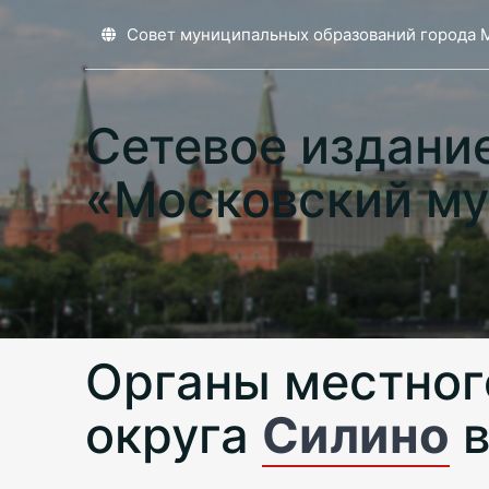
Совет муниципальных образований города 
Сетевое издани
«Московский му
Органы местног
округа
Силино
в