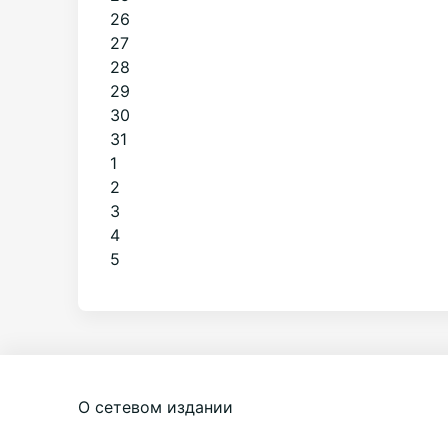
26
27
28
29
30
31
1
2
3
4
5
О сетевом издании