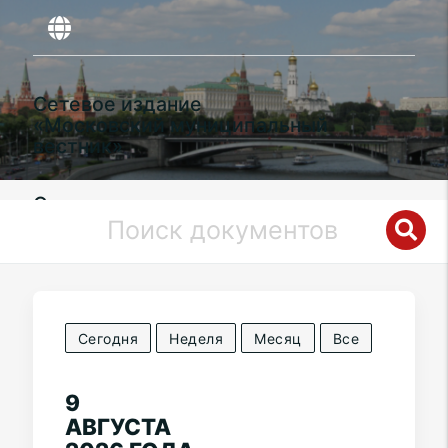
Сетевое издание
«Московский муниципальный
вестник»
Органы местного самоуправления
муниципального округа
Сокол
в
городе Москве
Сегодня
Неделя
Месяц
Все
9
АВГУСТА