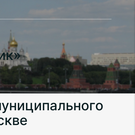
ик»
муниципального
скве