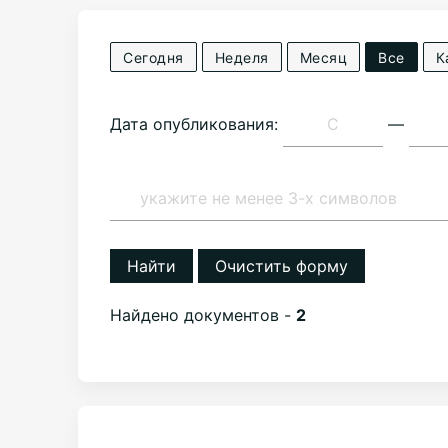
Сегодня
Неделя
Месяц
Все
К
Дата опубликования:
—
Найти
Очистить форму
Найдено документов -
2