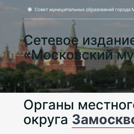
Совет муниципальных образований города 
Сетевое издани
«Московский му
Органы местног
округа
Замоскв