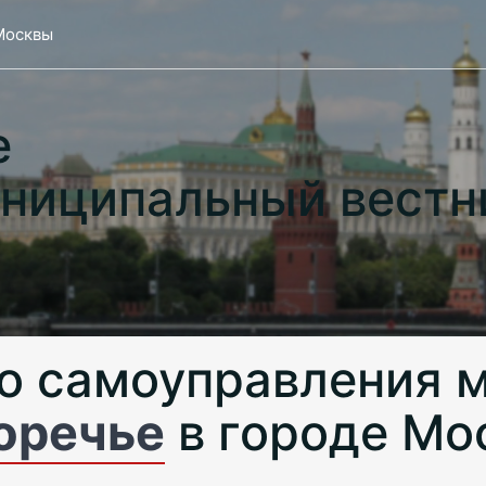
Москвы
е
ниципальный вестн
о самоуправления 
оречье
в городе Мо