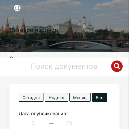
Сетевое издание
«Московский муниципальный
вестник»
Органы местного самоуправления
муниципального округа
Зябликово
в
городе Москве
Сегодня
Неделя
Месяц
Все
Дата опубликования:
—